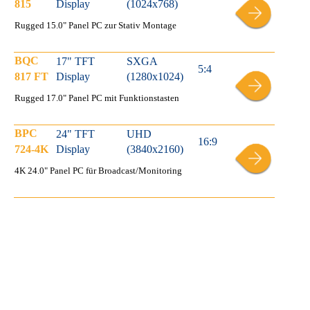
815
Display
(1024x768)
Rugged 15.0" Panel PC zur Stativ Montage
BQC
17" TFT
SXGA
5:4
817 FT
Display
(1280x1024)
Rugged 17.0" Panel PC mit Funktionstasten
BPC
24" TFT
UHD
16:9
724-4K
Display
(3840x2160)
4K 24.0" Panel PC für Broadcast/Monitoring