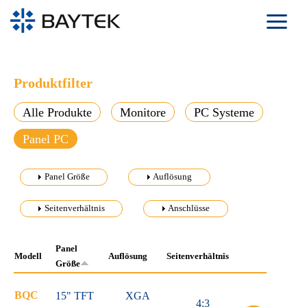
Direkt zum Inhalt
Produktfilter
Alle Produkte
Monitore
PC Systeme
Panel PC
Anzeigen
Panel Größe
Anzeigen
Auflösung
Anzeigen
Seitenverhältnis
Anzeigen
Anschlüsse
Panel
Modell
Auflösung
Seitenverhältnis
Größe
BQC
15" TFT
XGA
4:3