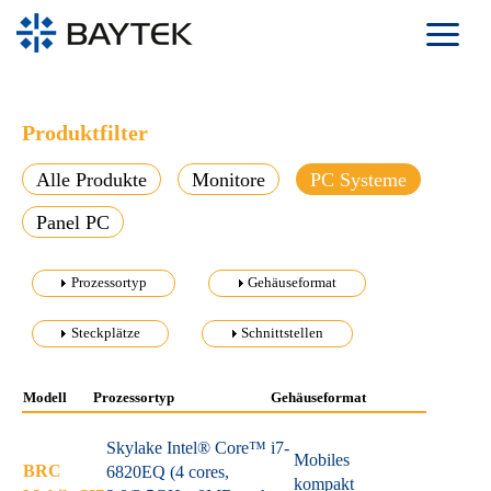
Direkt zum Inhalt
Produktfilter
Alle Produkte
Monitore
PC Systeme
Panel PC
Anzeigen
Prozessortyp
Anzeigen
Gehäuseformat
Anzeigen
Steckplätze
Anzeigen
Schnittstellen
Modell
Prozessortyp
Gehäuseformat
Skylake Intel® Core™ i7-
Mobiles
BRC
6820EQ (4 cores,
kompakt