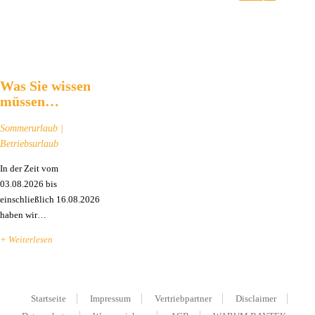
45W)
Rugged Computer BRC mit modularem CPU Konzept
Haswell Intel® Core™ i3-
BRC
19" 4HE
4100E (dual-core,
4H19-HI3
Gehäuse
Was Sie wissen
2.4GHz)
müssen…
Rugged Computer BRC mit modularem CPU Konzept
Sommerurlaub |
Betriebsurlaub
Haswell Intel® Core™ i5-
BRC
19" 4HE
4400E (dual-core,
In der Zeit vom
4H19-HI5
Gehäuse
2.7/3.3GHz)
03.08.2026 bis
einschließlich 16.08.2026
Rugged Computer BRC mit modularem CPU Konzept
haben wir…
Haswell Intel® Core™ i7-
+ Weiterlesen
BRC
19" 4HE
4700EQ (quad-core,
4H19-HI7
Gehäuse
2.4/3.4GHz)
Rugged Computer BRC mit modularem CPU Konzept
Startseite
Impressum
Vertriebpartner
Disclaimer