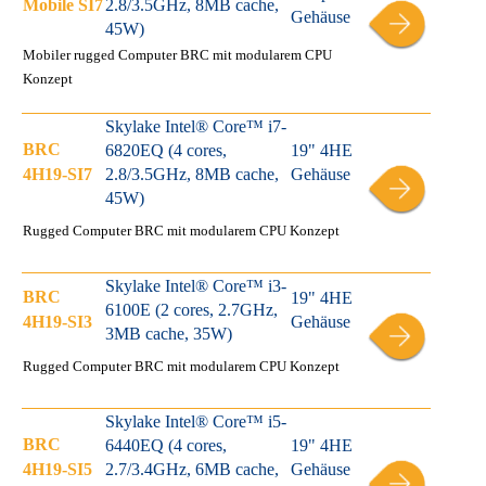
Mobile SI7
2.8/3.5GHz, 8MB cache,
Gehäuse
45W)
Mobiler rugged Computer BRC mit modularem CPU
Konzept
Skylake Intel® Core™ i7-
BRC
6820EQ (4 cores,
19" 4HE
4H19-SI7
2.8/3.5GHz, 8MB cache,
Gehäuse
45W)
Rugged Computer BRC mit modularem CPU Konzept
Skylake Intel® Core™ i3-
BRC
19" 4HE
6100E (2 cores, 2.7GHz,
4H19-SI3
Gehäuse
3MB cache, 35W)
Rugged Computer BRC mit modularem CPU Konzept
Skylake Intel® Core™ i5-
BRC
6440EQ (4 cores,
19" 4HE
4H19-SI5
2.7/3.4GHz, 6MB cache,
Gehäuse