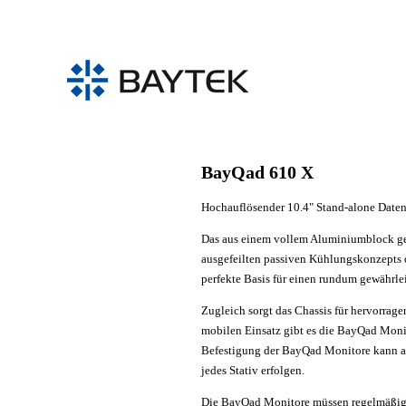
Direkt zum Inhalt
BayQad 610 X
Hochauflösender 10.4" Stand-alone Date
Das aus einem vollem Aluminiumblock ge
ausgefeilten passiven Kühlungskonzepts o
perfekte Basis für einen rundum gewährle
Zugleich sorgt das Chassis für hervorrag
mobilen Einsatz gibt es die BayQad Moni
Befestigung der BayQad Monitore kann 
jedes Stativ erfolgen.
Die BayQad Monitore müssen regelmäßig